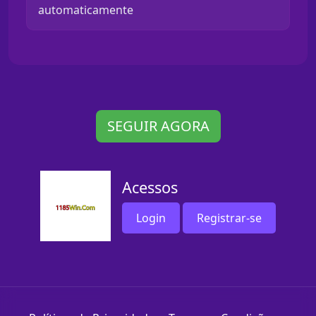
automaticamente
SEGUIR AGORA
Acessos
Login
Registrar-se