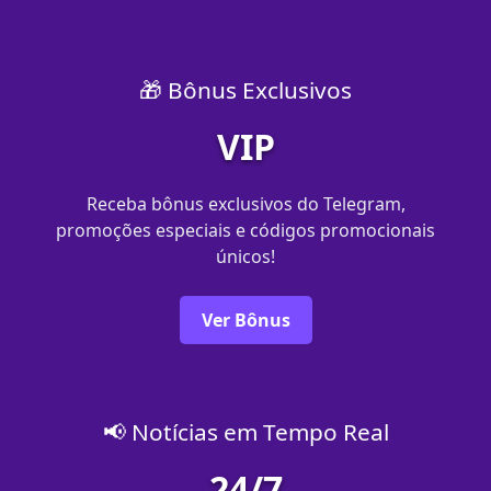
🎁 Bônus Exclusivos
VIP
Receba bônus exclusivos do Telegram,
promoções especiais e códigos promocionais
únicos!
Ver Bônus
📢 Notícias em Tempo Real
24/7