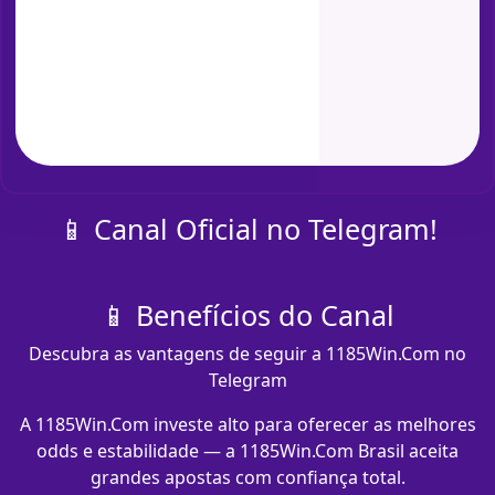
📱 Canal Oficial no Telegram!
📱 Benefícios do Canal
Descubra as vantagens de seguir a 1185Win.Com no
Telegram
A 1185Win.Com investe alto para oferecer as melhores
odds e estabilidade — a 1185Win.Com Brasil aceita
grandes apostas com confiança total.