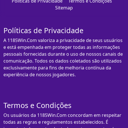
Políticas de Privacidade
Termos e Condições
Sitemap
Políticas de Privacidade
A 1185Win.Com valoriza a privacidade de seus usuários
e está empenhada em proteger todas as informações
pessoais fornecidas durante o uso de nossos canais de
comunicação. Todos os dados coletados são utilizados
exclusivamente para fins de melhoria contínua da
experiência de nossos jogadores.
Termos e Condições
Os usuários da 1185Win.Com concordam em respeitar
todas as regras e regulamentos estabelecidos. É