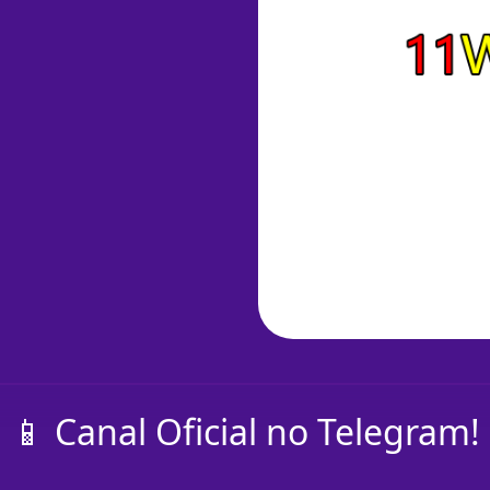
📱 Canal Oficial no Telegram!