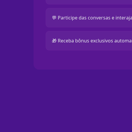
💬 Participe das conversas e interaj
🎁 Receba bônus exclusivos autom