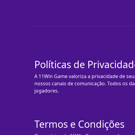
Políticas de Privacida
A 11Win Game valoriza a privacidade de se
nossos canais de comunicação. Todos os dad
jogadores.
Termos e Condições