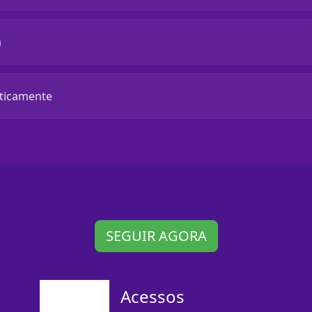
a
aticamente
SEGUIR AGORA
Acessos