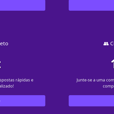
reto
👥 
t
espostas rápidas e
Junte-se a uma com
lizado!
compa
e