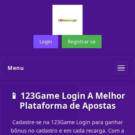
Login
Registrar-se
Menu
📱 123Game Login A Melhor
Plataforma de Apostas
Cadastre-se na 123Game Login para ganhar
bônus no cadastro e em cada recarga. Com a