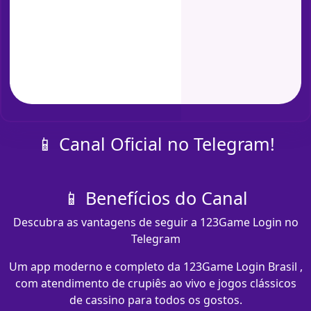
📱 Canal Oficial no Telegram!
📱 Benefícios do Canal
Descubra as vantagens de seguir a 123Game Login no
Telegram
Um app moderno e completo da 123Game Login Brasil ,
com atendimento de crupiês ao vivo e jogos clássicos
de cassino para todos os gostos.