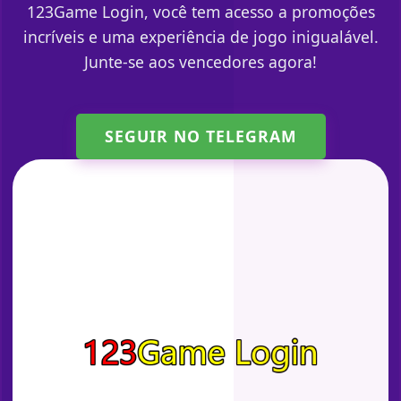
123Game Login, você tem acesso a promoções
incríveis e uma experiência de jogo inigualável.
Junte-se aos vencedores agora!
SEGUIR NO TELEGRAM