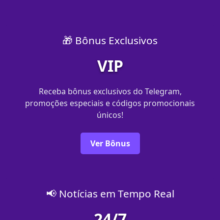
🎁 Bônus Exclusivos
VIP
Receba bônus exclusivos do Telegram,
promoções especiais e códigos promocionais
únicos!
Ver Bônus
📢 Notícias em Tempo Real
24/7