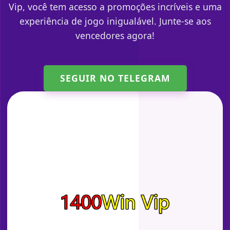
Vip, você tem acesso a promoções incríveis e uma
experiência de jogo inigualável. Junte-se aos
vencedores agora!
SEGUIR NO TELEGRAM