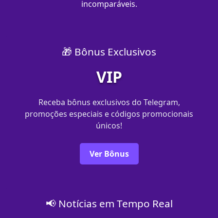
incomparáveis.
🎁 Bônus Exclusivos
VIP
Receba bônus exclusivos do Telegram,
promoções especiais e códigos promocionais
únicos!
Ver Bônus
📢 Notícias em Tempo Real