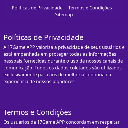
Políticas de Privacidade
Termos e Condições
Sitemap
Políticas de Privacidade
A 17Game APP valoriza a privacidade de seus usuários e
está empenhada em proteger todas as informações
pessoais fornecidas durante o uso de nossos canais de
comunicação. Todos os dados coletados são utilizados
exclusivamente para fins de melhoria contínua da
experiência de nossos jogadores.
Termos e Condições
Os usuários da 17Game APP concordam em respeitar