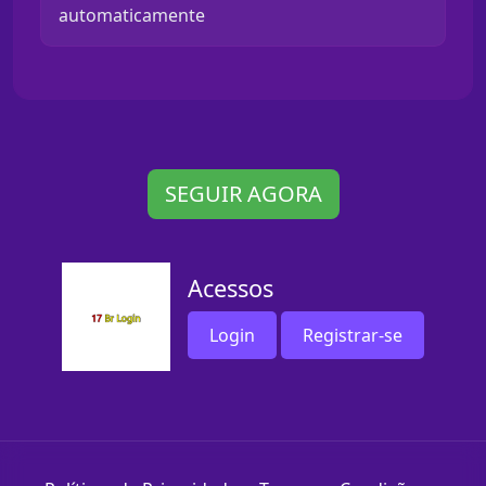
automaticamente
SEGUIR AGORA
Acessos
Login
Registrar-se