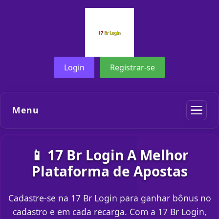
Login
Registrar-se
Menu
📱 17 Br Login A Melhor
Plataforma de Apostas
Cadastre-se na 17 Br Login para ganhar bônus no
cadastro e em cada recarga. Com a 17 Br Login,