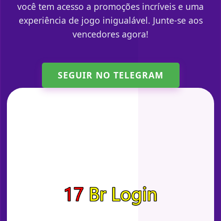
você tem acesso a promoções incríveis e uma
experiência de jogo inigualável. Junte-se aos
vencedores agora!
SEGUIR NO TELEGRAM