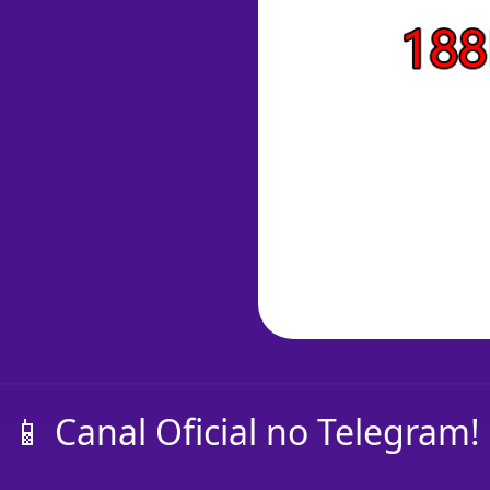
📱 Canal Oficial no Telegram!