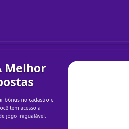
A Melhor
postas
ar bônus no cadastro e
você tem acesso a
e jogo inigualável.