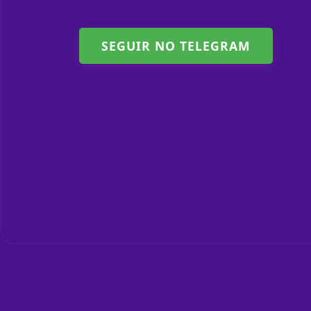
SEGUIR NO TELEGRAM