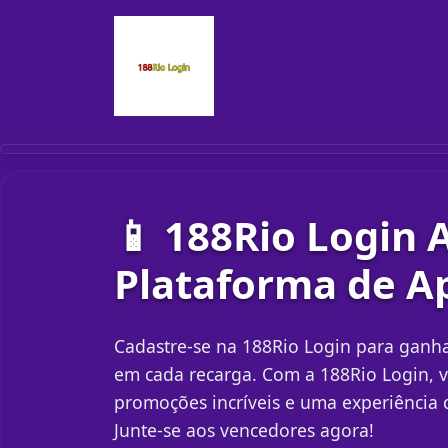
📱 188Rio Login 
Plataforma de A
Cadastre-se na 188Rio Login para ganh
em cada recarga. Com a 188Rio Login, 
promoções incríveis e uma experiência d
Junte-se aos vencedores agora!