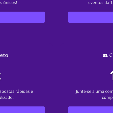
s únicos!
eventos da 1
reto
👥 
t
espostas rápidas e
Junte-se a uma com
lizado!
compa
e