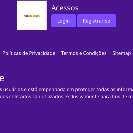
Acessos
Login
Registrar-se
Políticas de Privacidade
Termos e Condições
Sitemap
de
eus usuários e está empenhada em proteger todas as inform
os coletados são utilizados exclusivamente para fins de m