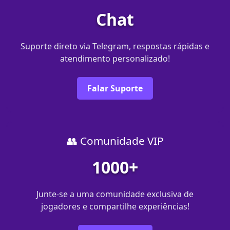
Chat
Suporte direto via Telegram, respostas rápidas e
atendimento personalizado!
Falar Suporte
👥 Comunidade VIP
1000+
Junte-se a uma comunidade exclusiva de
jogadores e compartilhe experiências!