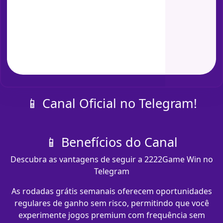
📱 Canal Oficial no Telegram!
📱 Benefícios do Canal
Descubra as vantagens de seguir a 2222Game Win no
Telegram
As rodadas grátis semanais oferecem oportunidades
regulares de ganho sem risco, permitindo que você
experimente jogos premium com frequência sem