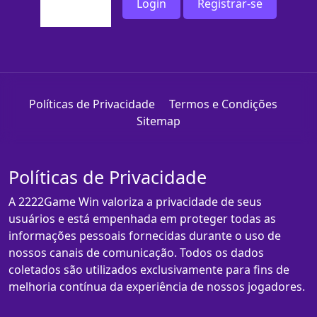
Login
Registrar-se
Políticas de Privacidade
Termos e Condições
Sitemap
Políticas de Privacidade
A 2222Game Win valoriza a privacidade de seus
usuários e está empenhada em proteger todas as
informações pessoais fornecidas durante o uso de
nossos canais de comunicação. Todos os dados
coletados são utilizados exclusivamente para fins de
melhoria contínua da experiência de nossos jogadores.