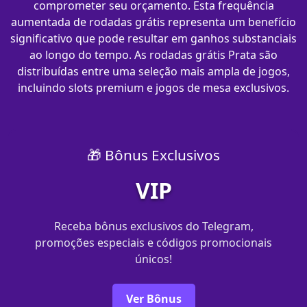
comprometer seu orçamento. Esta frequência
aumentada de rodadas grátis representa um benefício
significativo que pode resultar em ganhos substanciais
ao longo do tempo. As rodadas grátis Prata são
distribuídas entre uma seleção mais ampla de jogos,
incluindo slots premium e jogos de mesa exclusivos.
🎁 Bônus Exclusivos
VIP
Receba bônus exclusivos do Telegram,
promoções especiais e códigos promocionais
únicos!
Ver Bônus