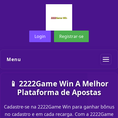
Login
Registrar-se
Menu
📱 2222Game Win A Melhor
Plataforma de Apostas
Cadastre-se na 2222Game Win para ganhar bônus
no cadastro e em cada recarga. Com a 2222Game