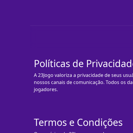
Políticas de Privacida
A 23Jogo valoriza a privacidade de seus us
nossos canais de comunicação. Todos os dad
jogadores.
Termos e Condições