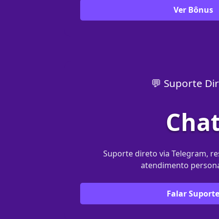
Ver Bônus
💬 Suporte Di
Cha
Suporte direto via Telegram, r
atendimento persona
Falar Suport