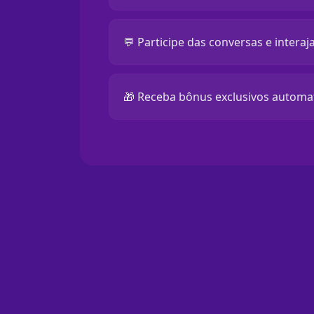
💬 Participe das conversas e interaj
🎁 Receba bônus exclusivos autom