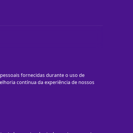
 pessoais fornecidas durante o uso de
elhoria contínua da experiência de nossos