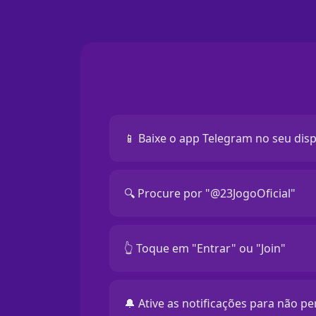
📱 Baixe o app Telegram no seu disp
🔍 Procure por "@23JogoOficial"
👆 Toque em "Entrar" ou "Join"
🔔 Ative as notificações para não p