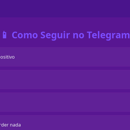
📱 Como Seguir no Telegram
ositivo
erder nada