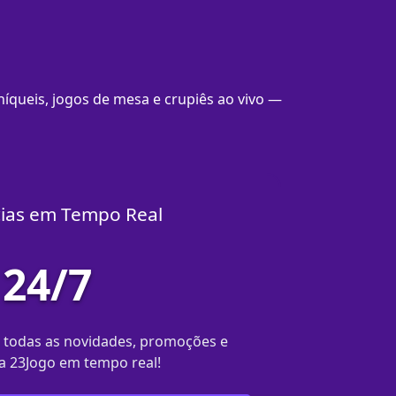
-níqueis, jogos de mesa e crupiês ao vivo —
cias em Tempo Real
24/7
e todas as novidades, promoções e
a 23Jogo em tempo real!