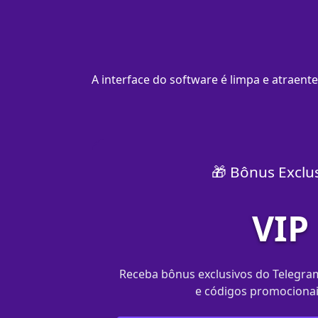
A interface do software é limpa e atraente
🎁 Bônus Exclu
VIP
Receba bônus exclusivos do Telegra
e códigos promocionai