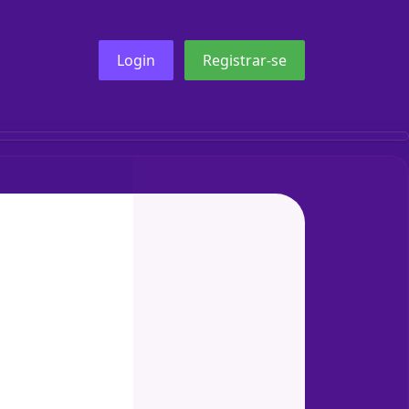
Login
Registrar-se