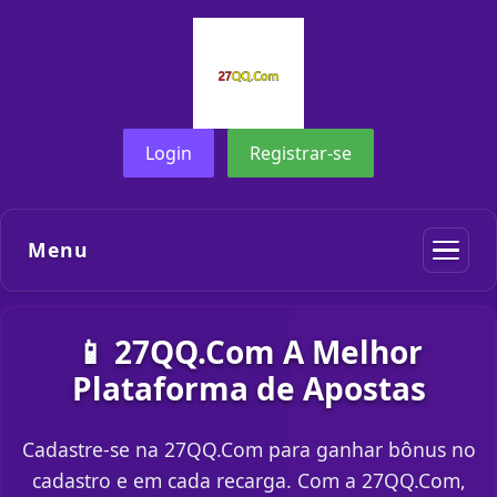
Login
Registrar-se
Menu
📱 27QQ.Com A Melhor
Plataforma de Apostas
Cadastre-se na 27QQ.Com para ganhar bônus no
cadastro e em cada recarga. Com a 27QQ.Com,