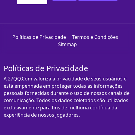
Políticas de Privacidade
Termos e Condições
Sitemap
Políticas de Privacidade
A 27QQ.Com valoriza a privacidade de seus usuários e
está empenhada em proteger todas as informações
pessoais fornecidas durante o uso de nossos canais de
comunicação. Todos os dados coletados são utilizados
exclusivamente para fins de melhoria contínua da
experiência de nossos jogadores.