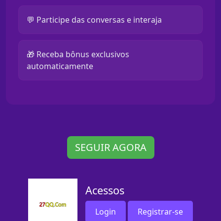
💬 Participe das conversas e interaja
🎁 Receba bônus exclusivos
automaticamente
SEGUIR AGORA
Acessos
Login
Registrar-se