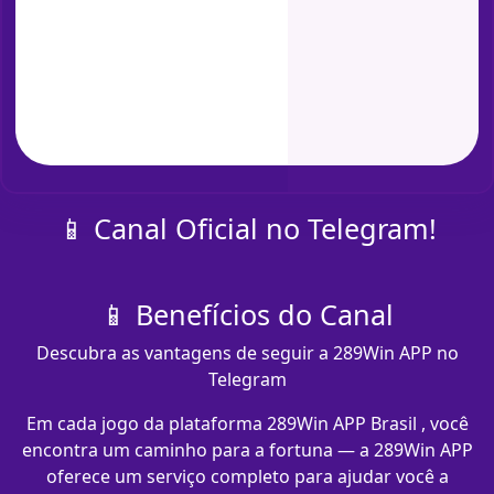
📱 Canal Oficial no Telegram!
📱 Benefícios do Canal
Descubra as vantagens de seguir a 289Win APP no
Telegram
Em cada jogo da plataforma 289Win APP Brasil , você
encontra um caminho para a fortuna — a 289Win APP
oferece um serviço completo para ajudar você a