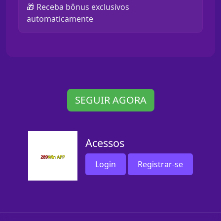
🎁 Receba bônus exclusivos
automaticamente
SEGUIR AGORA
Acessos
Login
Registrar-se