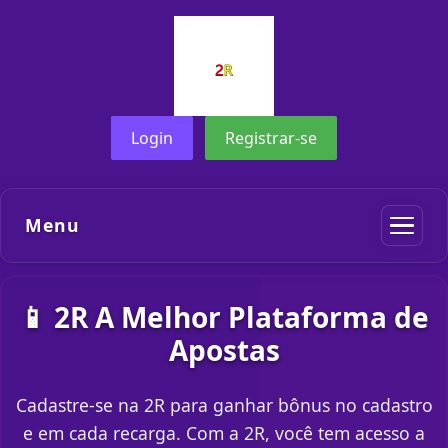
Login
Registrar-se
Menu
📱 2R A Melhor Plataforma de
Apostas
Cadastre-se na 2R para ganhar bônus no cadastro
e em cada recarga. Com a 2R, você tem acesso a