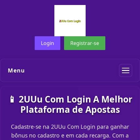
Login
Registrar-se
Menu
📱 2UUu Com Login A Melhor
Plataforma de Apostas
Cadastre-se na 2UUu Com Login para ganhar
bônus no cadastro e em cada recarga. Com a