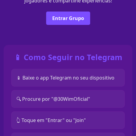
jogadores e compartilhe experiências!
Entrar Grupo
📱 Como Seguir no Telegram
📱 Baixe o app Telegram no seu dispositivo
🔍 Procure por "@30WimOficial"
👆 Toque em "Entrar" ou "Join"