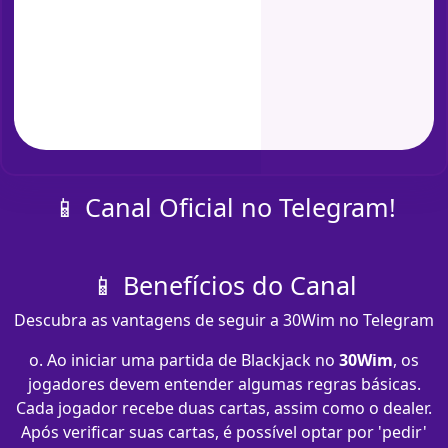
📱 Canal Oficial no Telegram!
📱 Benefícios do Canal
Descubra as vantagens de seguir a 30Wim no Telegram
o. Ao iniciar uma partida de Blackjack no
30Wim
, os
jogadores devem entender algumas regras básicas.
Cada jogador recebe duas cartas, assim como o dealer.
Após verificar suas cartas, é possível optar por 'pedir'