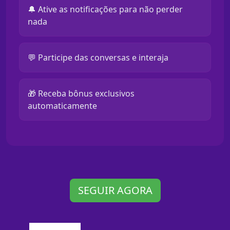
🔔 Ative as notificações para não perder
nada
💬 Participe das conversas e interaja
🎁 Receba bônus exclusivos
automaticamente
SEGUIR AGORA