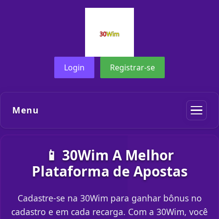
Login
Registrar-se
Menu
📱 30Wim A Melhor
Plataforma de Apostas
Cadastre-se na 30Wim para ganhar bônus no
cadastro e em cada recarga. Com a 30Wim, você