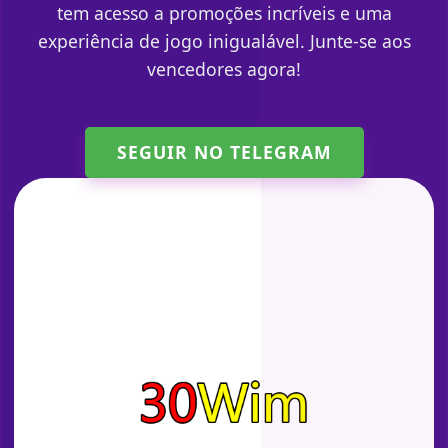
tem acesso a promoções incríveis e uma
experiência de jogo inigualável. Junte-se aos
vencedores agora!
SEGUIR NO TELEGRAM