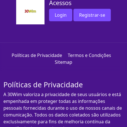
Acessos
Login
Registrar-se
Políticas de Privacidade
Termos e Condições
Sitemap
Políticas de Privacidade
A 30Wim valoriza a privacidade de seus usuários e está
empenhada em proteger todas as informações
pessoais fornecidas durante o uso de nossos canais de
comunicação. Todos os dados coletados são utilizados
exclusivamente para fins de melhoria contínua da