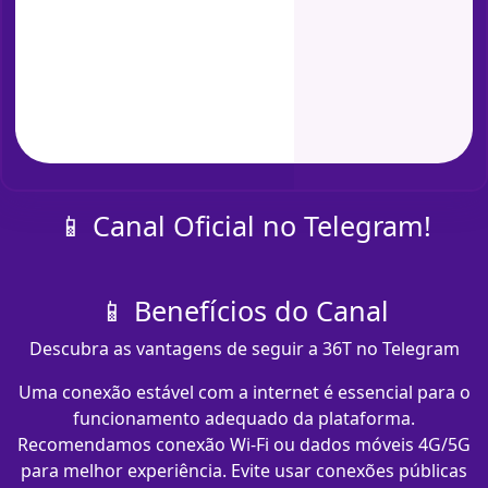
📱 Canal Oficial no Telegram!
📱 Benefícios do Canal
Descubra as vantagens de seguir a 36T no Telegram
Uma conexão estável com a internet é essencial para o
funcionamento adequado da plataforma.
Recomendamos conexão Wi-Fi ou dados móveis 4G/5G
para melhor experiência. Evite usar conexões públicas