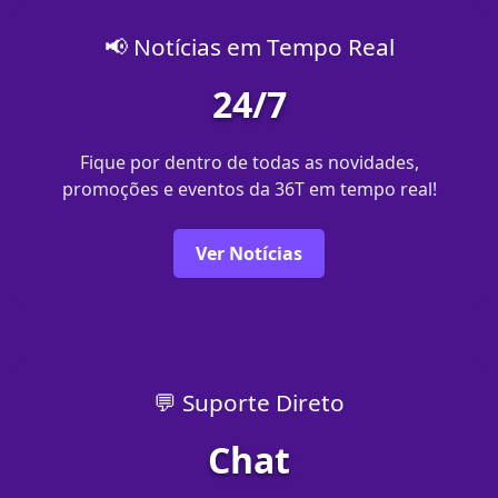
📢 Notícias em Tempo Real
24/7
Fique por dentro de todas as novidades,
promoções e eventos da 36T em tempo real!
Ver Notícias
💬 Suporte Direto
Chat