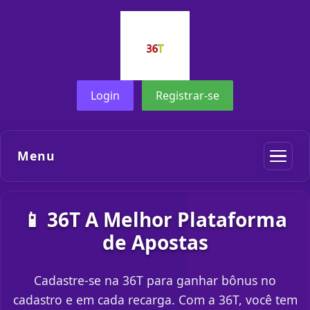
Login
Registrar-se
Menu
📱 36T A Melhor Plataforma
de Apostas
Cadastre-se na 36T para ganhar bônus no
cadastro e em cada recarga. Com a 36T, você tem