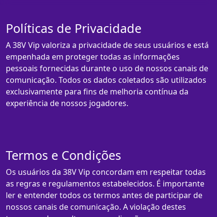
Políticas de Privacidade
A 38V Vip valoriza a privacidade de seus usuários e está
empenhada em proteger todas as informações
pessoais fornecidas durante o uso de nossos canais de
comunicação. Todos os dados coletados são utilizados
exclusivamente para fins de melhoria contínua da
experiência de nossos jogadores.
Termos e Condições
Os usuários da 38V Vip concordam em respeitar todas
as regras e regulamentos estabelecidos. É importante
ler e entender todos os termos antes de participar de
nossos canais de comunicação. A violação destes