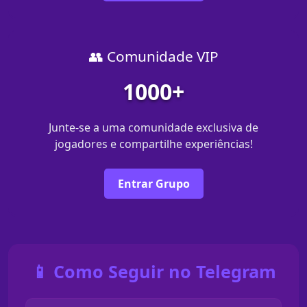
👥 Comunidade VIP
1000+
Junte-se a uma comunidade exclusiva de
jogadores e compartilhe experiências!
Entrar Grupo
📱 Como Seguir no Telegram