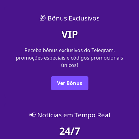
🎁 Bônus Exclusivos
VIP
Receba bônus exclusivos do Telegram,
promoções especiais e códigos promocionais
únicos!
Ver Bônus
📢 Notícias em Tempo Real
24/7