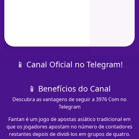
📱 Canal Oficial no Telegram!
📱 Benefícios do Canal
Descubra as vantagens de seguir a 3976 Com no
Telegram
Fantan é um jogo de apostas asiático tradicional em
que os jogadores apostam no número de contadores
restantes depois de dividi-los em grupos de quatro.