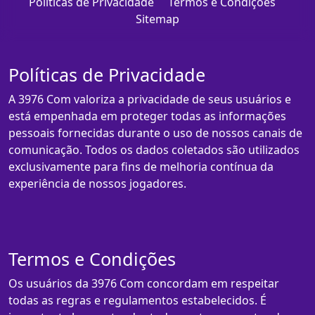
Políticas de Privacidade
Termos e Condições
Sitemap
Políticas de Privacidade
A 3976 Com valoriza a privacidade de seus usuários e
está empenhada em proteger todas as informações
pessoais fornecidas durante o uso de nossos canais de
comunicação. Todos os dados coletados são utilizados
exclusivamente para fins de melhoria contínua da
experiência de nossos jogadores.
Termos e Condições
Os usuários da 3976 Com concordam em respeitar
todas as regras e regulamentos estabelecidos. É