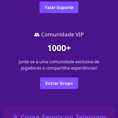
Falar Suporte
👥 Comunidade VIP
1000+
Junte-se a uma comunidade exclusiva de
jogadores e compartilhe experiências!
Entrar Grupo
📱 Como Seguir no Telegram