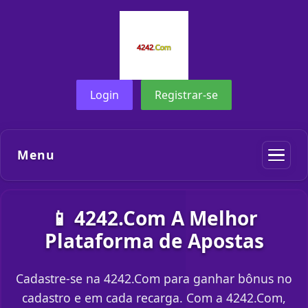
Login
Registrar-se
Menu
📱 4242.Com A Melhor
Plataforma de Apostas
Cadastre-se na 4242.Com para ganhar bônus no
cadastro e em cada recarga. Com a 4242.Com,