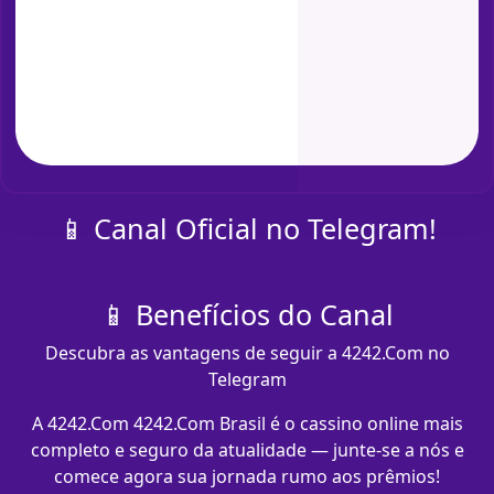
📱 Canal Oficial no Telegram!
📱 Benefícios do Canal
Descubra as vantagens de seguir a 4242.Com no
Telegram
A 4242.Com 4242.Com Brasil é o cassino online mais
completo e seguro da atualidade — junte-se a nós e
comece agora sua jornada rumo aos prêmios!