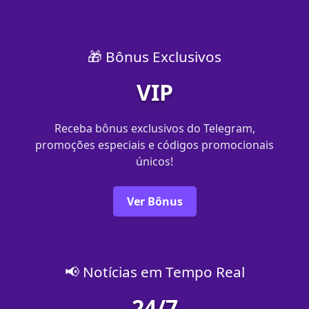
🎁 Bônus Exclusivos
VIP
Receba bônus exclusivos do Telegram,
promoções especiais e códigos promocionais
únicos!
Ver Bônus
📢 Notícias em Tempo Real
24/7