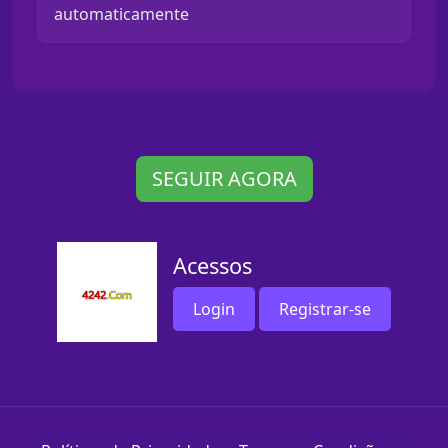
automaticamente
SEGUIR AGORA
Acessos
Login
Registrar-se