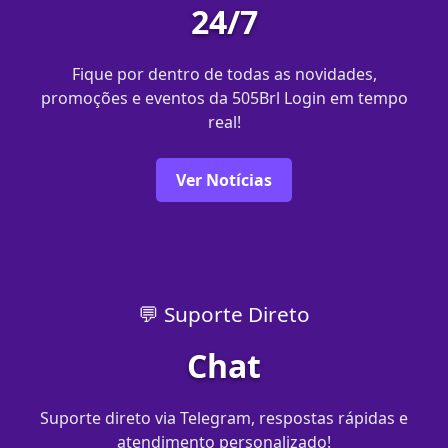
24/7
Fique por dentro de todas as novidades,
promoções e eventos da 505Brl Login em tempo
real!
Ver Notícias
💬 Suporte Direto
Chat
Suporte direto via Telegram, respostas rápidas e
atendimento personalizado!