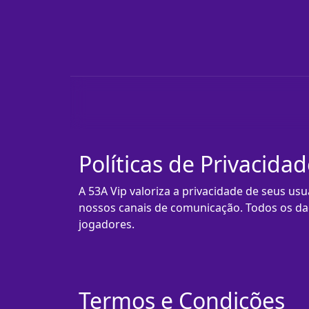
Políticas de Privacida
A 53A Vip valoriza a privacidade de seus u
nossos canais de comunicação. Todos os dad
jogadores.
Termos e Condições