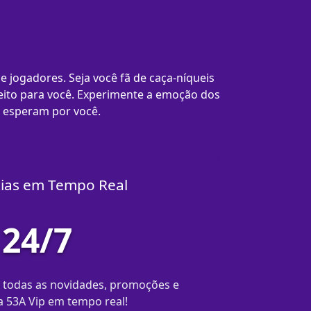
e jogadores. Seja você fã de caça-níqueis
feito para você. Experimente a emoção dos
e esperam por você.
cias em Tempo Real
24/7
e todas as novidades, promoções e
a 53A Vip em tempo real!