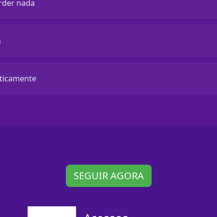
erder nada
a
aticamente
SEGUIR AGORA