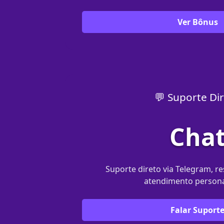
Ver Bônus
💬 Suporte Di
Cha
Suporte direto via Telegram, r
atendimento persona
Falar Suport