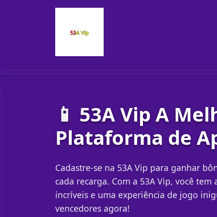
📱 53A Vip A Mel
Plataforma de A
Cadastre-se na 53A Vip para ganhar bô
cada recarga. Com a 53A Vip, você tem
incríveis e uma experiência de jogo inig
vencedores agora!