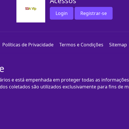
Acessos
Login
Registrar-se
Políticas de Privacidade
Termos e Condições
Sitemap
de
suários e está empenhada em proteger todas as informações
os coletados são utilizados exclusivamente para fins de m