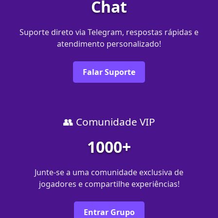
Chat
Suporte direto via Telegram, respostas rápidas e
atendimento personalizado!
Falar Suporte
👥 Comunidade VIP
1000+
Junte-se a uma comunidade exclusiva de
jogadores e compartilhe experiências!
Entrar Grupo