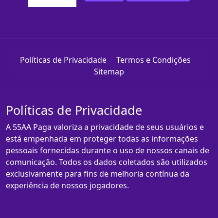
Políticas de Privacidade
Termos e Condições
Sitemap
Políticas de Privacidade
A 55AA Paga valoriza a privacidade de seus usuários e
está empenhada em proteger todas as informações
pessoais fornecidas durante o uso de nossos canais de
comunicação. Todos os dados coletados são utilizados
exclusivamente para fins de melhoria contínua da
experiência de nossos jogadores.