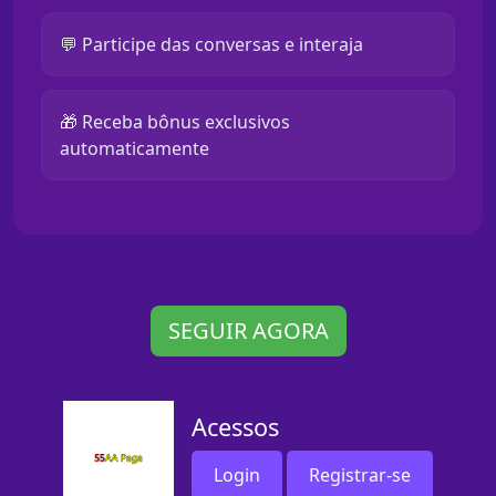
💬 Participe das conversas e interaja
🎁 Receba bônus exclusivos
automaticamente
SEGUIR AGORA
Acessos
Login
Registrar-se