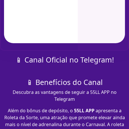
📱 Canal Oficial no Telegram!
📱 Benefícios do Canal
Descubra as vantagens de seguir a 55LL APP no
Telegram
Além do bônus de depósito, o
55LL APP
apresenta a
Roleta da Sorte, uma atração que promete elevar ainda
mais o nível de adrenalina durante o Carnaval. A roleta