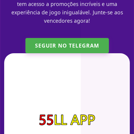
tem acesso a promoções incríveis e uma
experiência de jogo inigualável. Junte-se aos
vencedores agora!
SEGUIR NO TELEGRAM