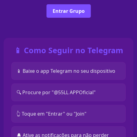
Entrar Grupo
📱 Como Seguir no Telegram
📱 Baixe o app Telegram no seu dispositivo
🔍 Procure por "@55LL APPOficial"
👆 Toque em "Entrar" ou "Join"
🔔 Ative as notificações para não perder