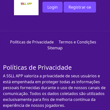
Login
Registrar-se
Políticas de Privacidade
Termos e Condições
Sitemap
Políticas de Privacidade
A 55LL APP valoriza a privacidade de seus usuários e
está empenhada em proteger todas as informações
pessoais fornecidas durante o uso de nossos canais de
comunicação. Todos os dados coletados são utilizados
exclusivamente para fins de melhoria contínua da
experiência de nossos jogadores.