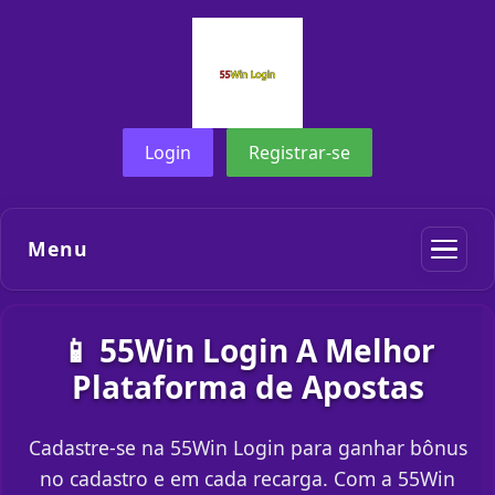
Login
Registrar-se
Menu
📱 55Win Login A Melhor
Plataforma de Apostas
Cadastre-se na 55Win Login para ganhar bônus
no cadastro e em cada recarga. Com a 55Win