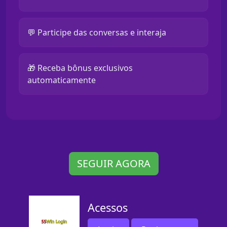
💬 Participe das conversas e interaja
🎁 Receba bônus exclusivos
automaticamente
SEGUIR AGORA
Acessos