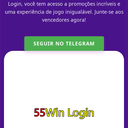
Login, você tem acesso a promoções incríveis e
uma experiência de jogo inigualável. Junte-se aos
vencedores agora!
SEGUIR NO TELEGRAM