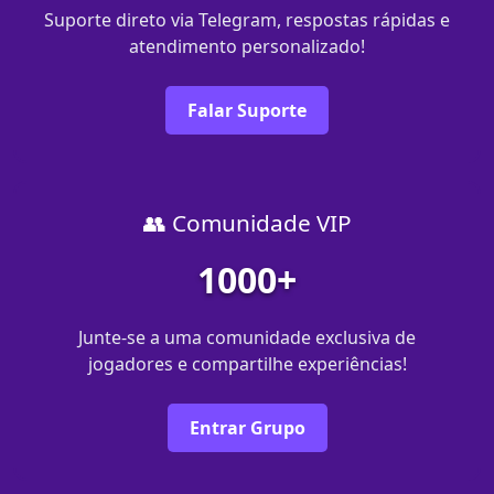
Suporte direto via Telegram, respostas rápidas e
atendimento personalizado!
Falar Suporte
👥 Comunidade VIP
1000+
Junte-se a uma comunidade exclusiva de
jogadores e compartilhe experiências!
Entrar Grupo