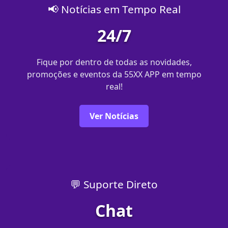
📢 Notícias em Tempo Real
24/7
Fique por dentro de todas as novidades,
promoções e eventos da 55XX APP em tempo
real!
Ver Notícias
💬 Suporte Direto
Chat