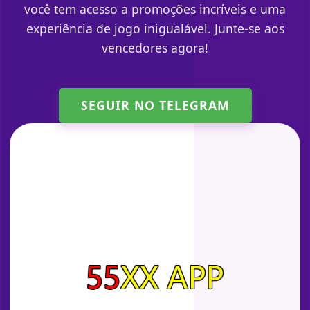
você tem acesso a promoções incríveis e uma
experiência de jogo inigualável. Junte-se aos
vencedores agora!
SEGUIR NO TELEGRAM