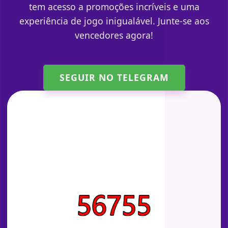
tem acesso a promoções incríveis e uma
experiência de jogo inigualável. Junte-se aos
vencedores agora!
SEGUIR NO TELEGRAM