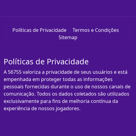
Políticas de Privacidade
Termos e Condições
Sitemap
Políticas de Privacidade
A 56755 valoriza a privacidade de seus usuários e está
empenhada em proteger todas as informações
pessoais fornecidas durante o uso de nossos canais de
comunicação. Todos os dados coletados são utilizados
exclusivamente para fins de melhoria contínua da
experiência de nossos jogadores.