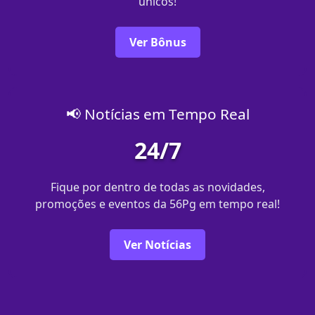
únicos!
Ver Bônus
📢 Notícias em Tempo Real
24/7
Fique por dentro de todas as novidades,
promoções e eventos da 56Pg em tempo real!
Ver Notícias