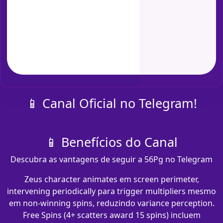
📱 Canal Oficial no Telegram!
📱 Benefícios do Canal
Descubra as vantagens de seguir a 56Pg no Telegram
Zeus character animates em screen perimeter,
intervening periodically para trigger multipliers mesmo
em non-winning spins, reduzindo variance perception.
Free Spins (4+ scatters award 15 spins) incluem