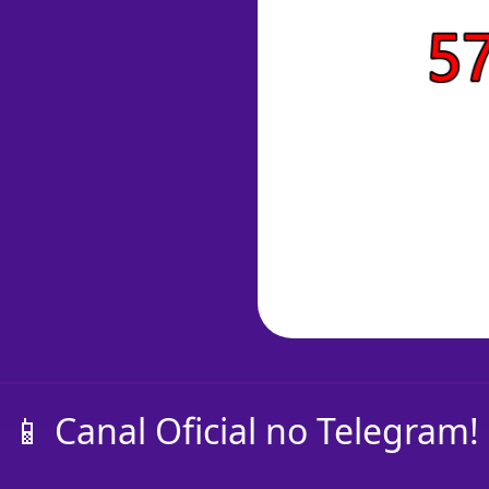
📱 Canal Oficial no Telegram!