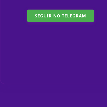
SEGUIR NO TELEGRAM