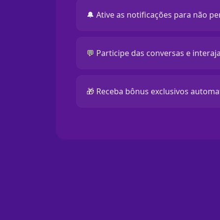
🔔 Ative as notificações para não p
💬 Participe das conversas e interaj
🎁 Receba bônus exclusivos autom