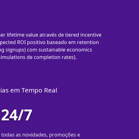
lifetime value através de tiered incentive
pected ROI positivo baseado em retention
ing signups) com sustainable economics
imulations de completion rates).
cias em Tempo Real
24/7
e todas as novidades, promoções e