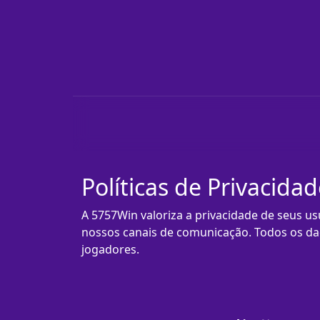
Políticas de Privacida
A 5757Win valoriza a privacidade de seus u
nossos canais de comunicação. Todos os dad
jogadores.