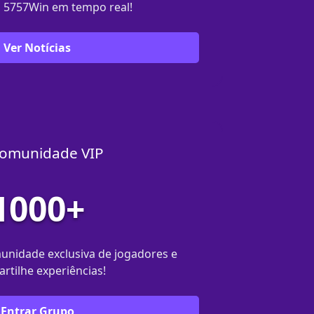
 5757Win em tempo real!
Ver Notícias
Comunidade VIP
1000+
unidade exclusiva de jogadores e
rtilhe experiências!
Entrar Grupo