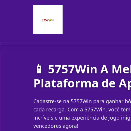
📱 5757Win A Me
Plataforma de A
Cadastre-se na 5757Win para ganhar bô
cada recarga. Com a 5757Win, você tem
incríveis e uma experiência de jogo inig
vencedores agora!