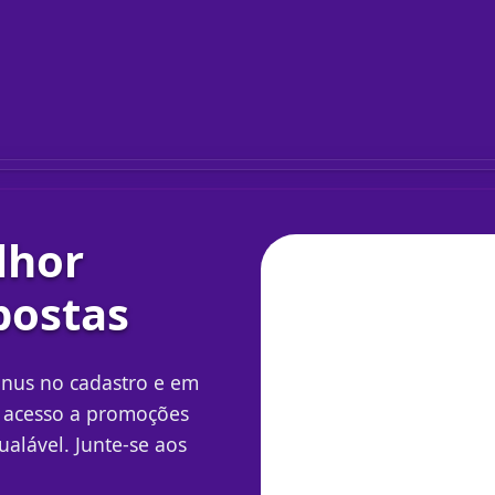
lhor
postas
nus no cadastro e em
 acesso a promoções
ualável. Junte-se aos