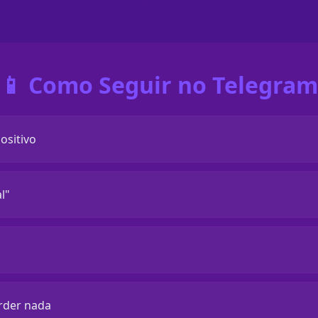
📱 Como Seguir no Telegram
ositivo
l"
erder nada