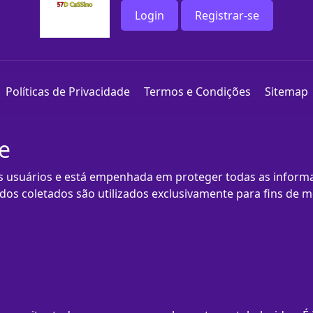
Login
Registrar-se
Políticas de Privacidade
Termos e Condições
Sitemap
de
us usuários e está empenhada em proteger todas as inform
os coletados são utilizados exclusivamente para fins de m