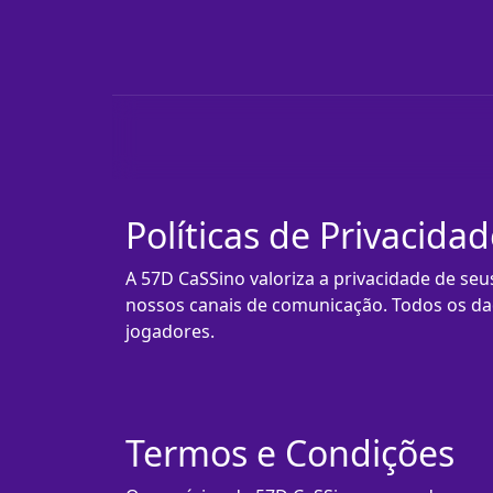
Políticas de Privacida
A 57D CaSSino valoriza a privacidade de se
nossos canais de comunicação. Todos os dad
jogadores.
Termos e Condições