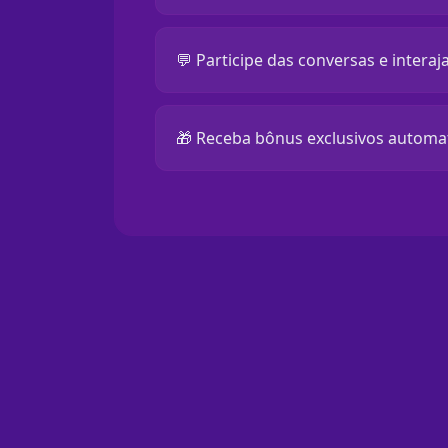
💬 Participe das conversas e interaj
🎁 Receba bônus exclusivos autom