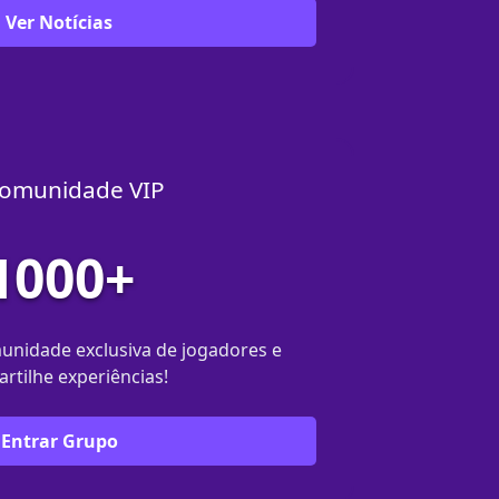
Ver Notícias
Comunidade VIP
1000+
unidade exclusiva de jogadores e
rtilhe experiências!
Entrar Grupo