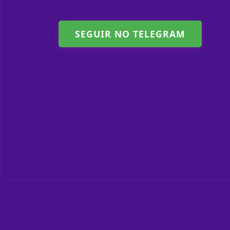
SEGUIR NO TELEGRAM