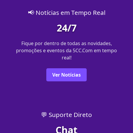
📢 Notícias em Tempo Real
24/7
Fique por dentro de todas as novidades,
promoções e eventos da 5CC.Com em tempo
real!
Ver Notícias
💬 Suporte Direto
Chat