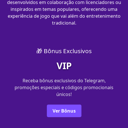
desenvolvidos em colaboração com licenciadores ou
inspirados em temas populares, oferecendo uma
experiência de jogo que vai além do entretenimento
tradicional.
🎁 Bônus Exclusivos
VIP
Receba bônus exclusivos do Telegram,
promoções especiais e códigos promocionais
únicos!
Ver Bônus