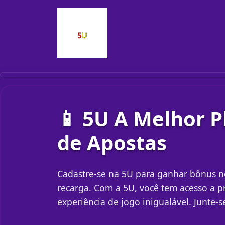
📱 5U A Melhor 
de Apostas
Cadastre-se na 5U para ganhar bônus n
recarga. Com a 5U, você tem acesso a p
experiência de jogo inigualável. Junte-