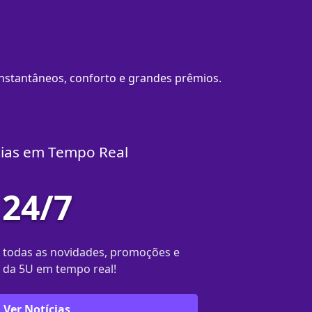
nstantâneos, conforto e grandes prêmios.
cias em Tempo Real
24/7
e todas as novidades, promoções e
 da 5U em tempo real!
Ver Notícias