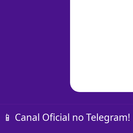
📱 Canal Oficial no Telegram!