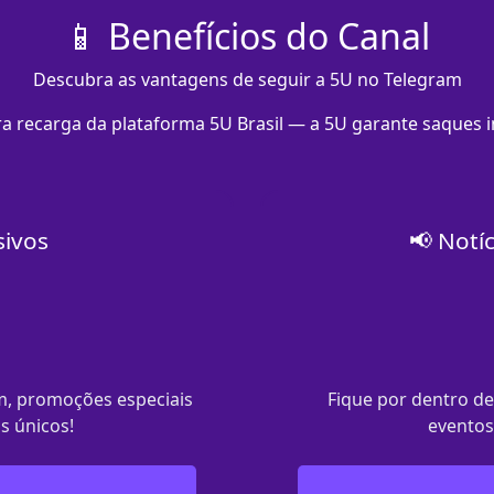
📱 Benefícios do Canal
Descubra as vantagens de seguir a 5U no Telegram
 recarga da plataforma 5U Brasil — a 5U garante saques i
sivos
📢 Notí
m, promoções especiais
Fique por dentro d
s únicos!
eventos