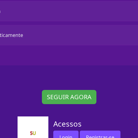
a
aticamente
SEGUIR AGORA
Acessos
Login
Registrar-se