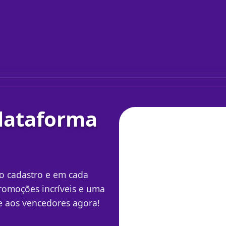
Plataforma
o cadastro e em cada
romoções incríveis e uma
se aos vencedores agora!