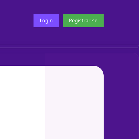
Login
Registrar-se