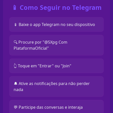
📱 Como Seguir no Telegram
📱 Baixe o app Telegram no seu dispositivo
🔍 Procure por "@5Xpg Com
PlataformaOficial"
👆 Toque em "Entrar" ou "Join"
🔔 Ative as notificações para não perder
nada
💬 Participe das conversas e interaja