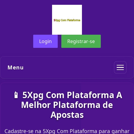
Login
Registrar-se
Menu
📱 5Xpg Com Plataforma A
Melhor Plataforma de
Apostas
Cadastre-se na 5Xpg Com Plataforma para ganhar