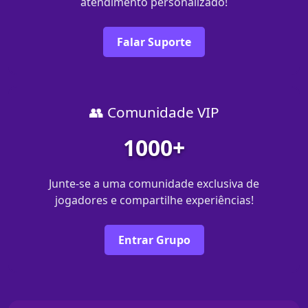
atendimento personalizado!
Falar Suporte
👥 Comunidade VIP
1000+
Junte-se a uma comunidade exclusiva de
jogadores e compartilhe experiências!
Entrar Grupo