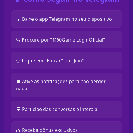
📱 Baixe o app Telegram no seu dispositivo
🔍 Procure por "@60Game LoginOficial"
👆 Toque em "Entrar" ou "Join"
🔔 Ative as notificações para não perder
nada
💬 Participe das conversas e interaja
🎁 Receba bônus exclusivos