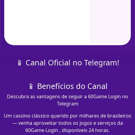
📱 Canal Oficial no Telegram!
📱 Benefícios do Canal
Descubra as vantagens de seguir a 60Game Login no
Telegram
Um cassino clássico querido por milhares de brasileiros
— venha aproveitar todos os jogos e serviços da
60Game Login , disponíveis 24 horas.