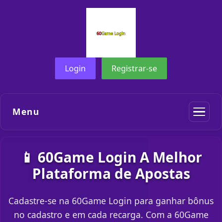
Login
Registrar-se
Menu
📱 60Game Login A Melhor
Plataforma de Apostas
Cadastre-se na 60Game Login para ganhar bônus
no cadastro e em cada recarga. Com a 60Game