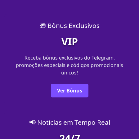
🎁 Bônus Exclusivos
VIP
Receba bônus exclusivos do Telegram,
promoções especiais e códigos promocionais
únicos!
Ver Bônus
📢 Notícias em Tempo Real
24/7