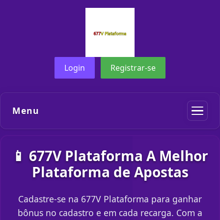
Login
Registrar-se
Menu
📱 677V Plataforma A Melhor
Plataforma de Apostas
Cadastre-se na 677V Plataforma para ganhar
bônus no cadastro e em cada recarga. Com a