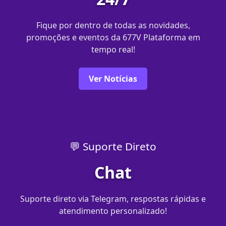
Fique por dentro de todas as novidades,
promoções e eventos da 677V Plataforma em
tempo real!
Ver Notícias
💬 Suporte Direto
Chat
Suporte direto via Telegram, respostas rápidas e
atendimento personalizado!