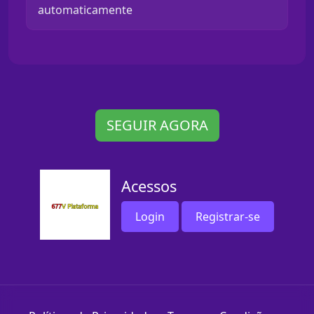
automaticamente
SEGUIR AGORA
Acessos
Login
Registrar-se