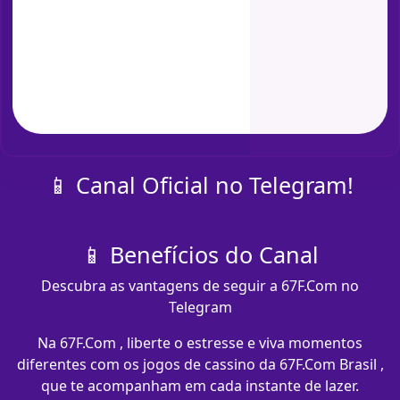
📱 Canal Oficial no Telegram!
📱 Benefícios do Canal
Descubra as vantagens de seguir a 67F.Com no
Telegram
Na 67F.Com , liberte o estresse e viva momentos
diferentes com os jogos de cassino da 67F.Com Brasil ,
que te acompanham em cada instante de lazer.