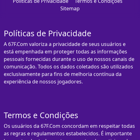
Políticas de Privacidade
Termos e Condições
Sitemap
Políticas de Privacidade
A 67F.Com valoriza a privacidade de seus usuários e
está empenhada em proteger todas as informações
pessoais fornecidas durante o uso de nossos canais de
comunicação. Todos os dados coletados são utilizados
exclusivamente para fins de melhoria contínua da
experiência de nossos jogadores.
Termos e Condições
Os usuários da 67F.Com concordam em respeitar todas
as regras e regulamentos estabelecidos. É importante