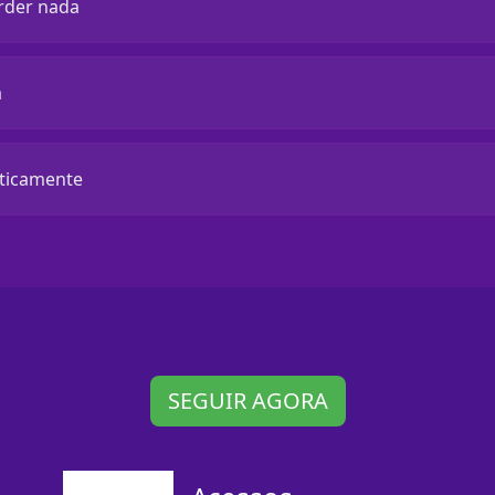
erder nada
a
aticamente
SEGUIR AGORA