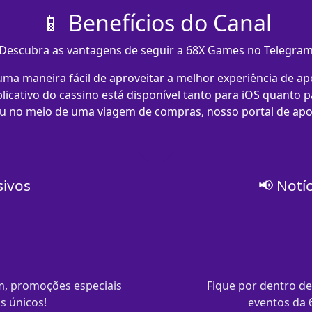
📱 Benefícios do Canal
Descubra as vantagens de seguir a 68X Games no Telegra
uma maneira fácil de aproveitar a melhor experiência de ap
licativo do cassino está disponível tanto para iOS quanto 
ou no meio de uma viagem de compras, nosso portal de apos
sivos
📢 Notí
m, promoções especiais
Fique por dentro d
s únicos!
eventos da 