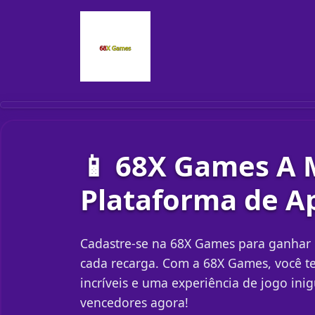
📱 68X Games A 
Plataforma de A
Cadastre-se na 68X Games para ganhar
cada recarga. Com a 68X Games, você 
incríveis e uma experiência de jogo inig
vencedores agora!