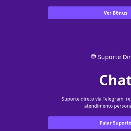
Ver Bônus
💬 Suporte Di
Cha
Suporte direto via Telegram, r
atendimento persona
Falar Suport