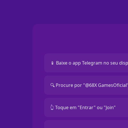
📱 Baixe o app Telegram no seu disp
🔍 Procure por "@68X GamesOficial
👆 Toque em "Entrar" ou "Join"