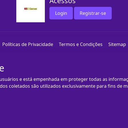
Acessos
Login
Registrar-se
Políticas de Privacidade
Termos e Condições
Sitemap
de
s usuários e está empenhada em proteger todas as informaç
os coletados são utilizados exclusivamente para fins de m