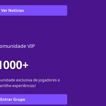
Ver Notícias
Comunidade VIP
1000+
unidade exclusiva de jogadores e
rtilhe experiências!
Entrar Grupo