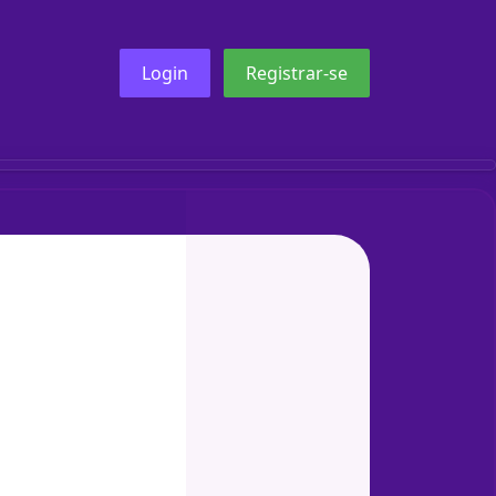
Login
Registrar-se