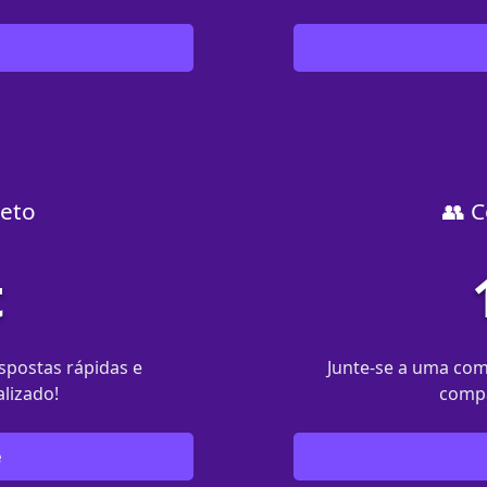
reto
👥 
t
espostas rápidas e
Junte-se a uma com
lizado!
compa
e