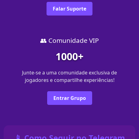
Falar Suporte
👥 Comunidade VIP
1000+
Junte-se a uma comunidade exclusiva de
jogadores e compartilhe experiências!
Entrar Grupo
📱 Como Seguir no Telegram