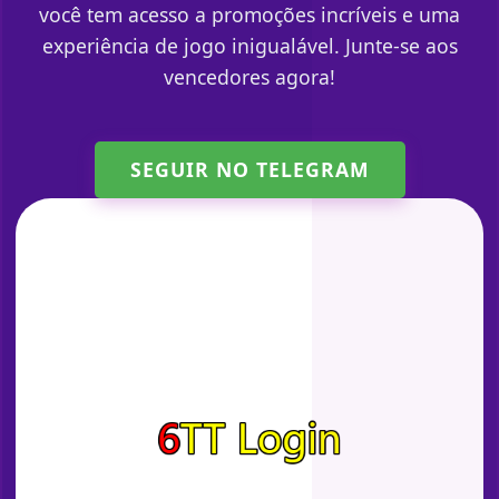
você tem acesso a promoções incríveis e uma
experiência de jogo inigualável. Junte-se aos
vencedores agora!
SEGUIR NO TELEGRAM