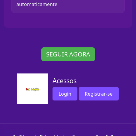
automaticamente
SEGUIR AGORA
Acessos
Login
Registrar-se