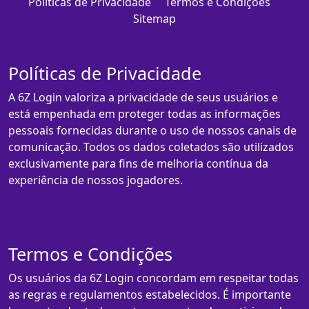
Políticas de Privacidade
Termos e Condições
Sitemap
Políticas de Privacidade
A 6Z Login valoriza a privacidade de seus usuários e
está empenhada em proteger todas as informações
pessoais fornecidas durante o uso de nossos canais de
comunicação. Todos os dados coletados são utilizados
exclusivamente para fins de melhoria contínua da
experiência de nossos jogadores.
Termos e Condições
Os usuários da 6Z Login concordam em respeitar todas
as regras e regulamentos estabelecidos. É importante