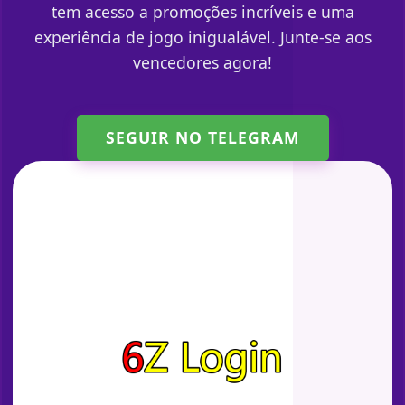
tem acesso a promoções incríveis e uma
experiência de jogo inigualável. Junte-se aos
vencedores agora!
SEGUIR NO TELEGRAM