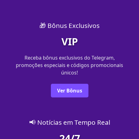
🎁 Bônus Exclusivos
VIP
Receba bônus exclusivos do Telegram,
promoções especiais e códigos promocionais
únicos!
Ver Bônus
📢 Notícias em Tempo Real
24/7