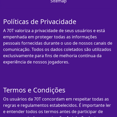
Sitemap
Políticas de Privacidade
A 70T valoriza a privacidade de seus usuários e está
empenhada em proteger todas as informações
pessoais fornecidas durante o uso de nossos canais de
comunicação. Todos os dados coletados são utilizados
exclusivamente para fins de melhoria contínua da
experiência de nossos jogadores.
Termos e Condições
Os usuários da 70T concordam em respeitar todas as
regras e regulamentos estabelecidos. É importante ler
e entender todos os termos antes de participar de