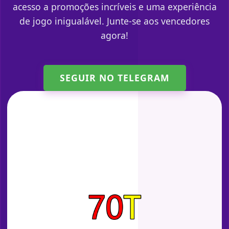
acesso a promoções incríveis e uma experiência
de jogo inigualável. Junte-se aos vencedores
agora!
SEGUIR NO TELEGRAM