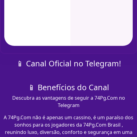
📱 Canal Oficial no Telegram!
📱 Benefícios do Canal
Descubra as vantagens de seguir a 74Pg.Com no
Telegram
A 74Pg.Com não é apenas um cassino, é um paraíso dos
sonhos para os jogadores da 74Pg.Com Brasil ,
reunindo luxo, diversão, conforto e segurança em uma