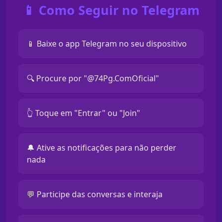
📱 Como Seguir no Telegram
📱 Baixe o app Telegram no seu dispositivo
🔍 Procure por "@74Pg.ComOficial"
👆 Toque em "Entrar" ou "Join"
🔔 Ative as notificações para não perder
nada
💬 Participe das conversas e interaja