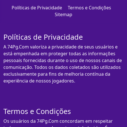
Políticas de Privacidade
Termos e Condições
Sitemap
Políticas de Privacidade
A 74Pg.Com valoriza a privacidade de seus usuários e
está empenhada em proteger todas as informações
pessoais fornecidas durante o uso de nossos canais de
comunicação. Todos os dados coletados são utilizados
exclusivamente para fins de melhoria contínua da
experiência de nossos jogadores.
Termos e Condições
Os usuários da 74Pg.Com concordam em respeitar