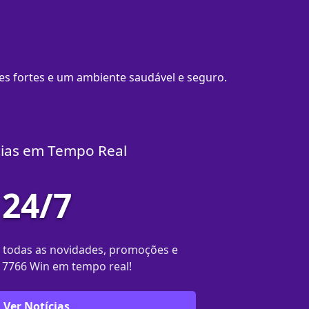
es fortes e um ambiente saudável e seguro.
cias em Tempo Real
24/7
e todas as novidades, promoções e
 7766 Win em tempo real!
Ver Notícias