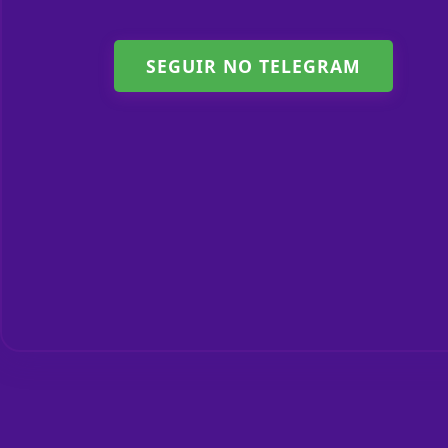
SEGUIR NO TELEGRAM