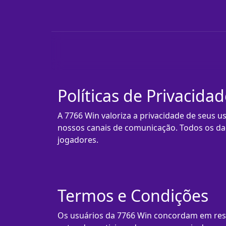
Políticas de Privacida
A 7766 Win valoriza a privacidade de seus 
nossos canais de comunicação. Todos os dad
jogadores.
Termos e Condições
Os usuários da 7766 Win concordam em respe