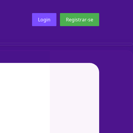
Login
Registrar-se