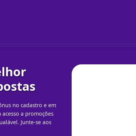
elhor
postas
ônus no cadastro e em
m acesso a promoções
ualável. Junte-se aos