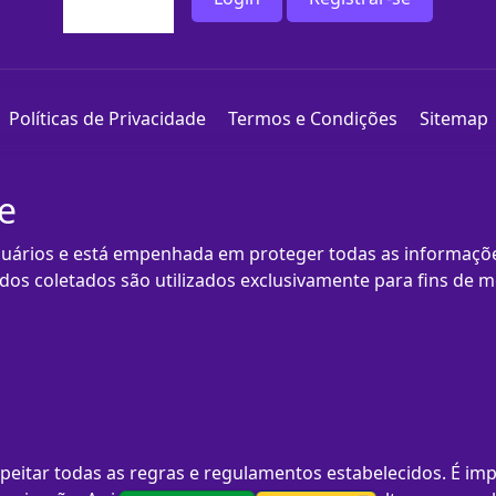
Políticas de Privacidade
Termos e Condições
Sitemap
de
usuários e está empenhada em proteger todas as informaçõ
os coletados são utilizados exclusivamente para fins de m
itar todas as regras e regulamentos estabelecidos. É imp