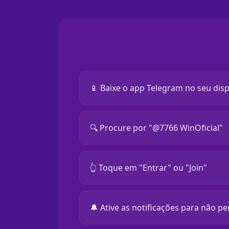
📱 Baixe o app Telegram no seu disp
🔍 Procure por "@7766 WinOficial"
👆 Toque em "Entrar" ou "Join"
🔔 Ative as notificações para não p