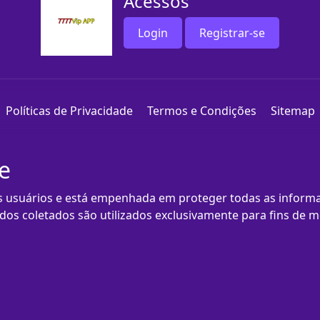
Acessos
Login
Registrar-se
Políticas de Privacidade
Termos e Condições
Sitemap
de
us usuários e está empenhada em proteger todas as inform
os coletados são utilizados exclusivamente para fins de m