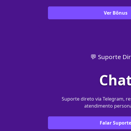
Ver Bônus
💬 Suporte Di
Cha
Suporte direto via Telegram, r
atendimento persona
Falar Suport