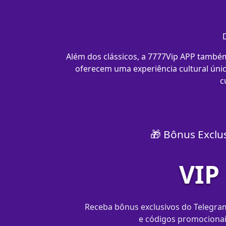
Além dos clássicos, a 7777Vip APP também 
oferecem uma experiência cultural úni
c
🎁 Bônus Exclu
VIP
Receba bônus exclusivos do Telegra
e códigos promocionai