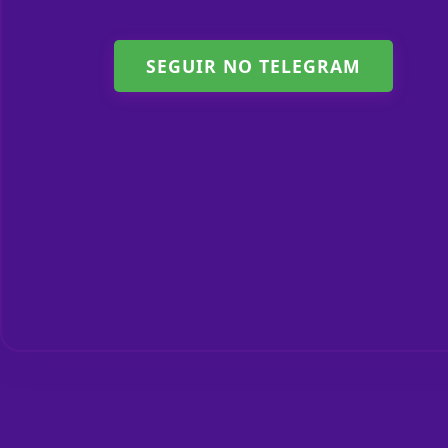
SEGUIR NO TELEGRAM