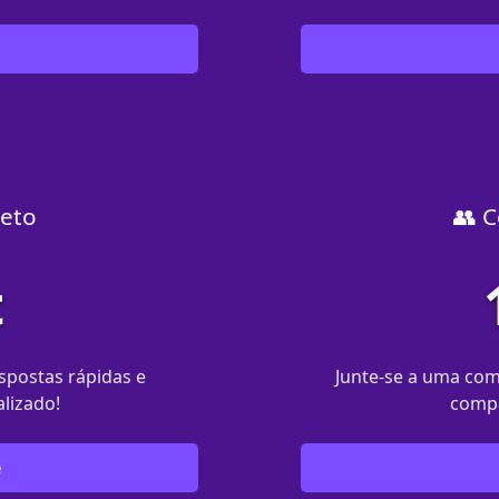
reto
👥 
t
espostas rápidas e
Junte-se a uma com
lizado!
compa
e