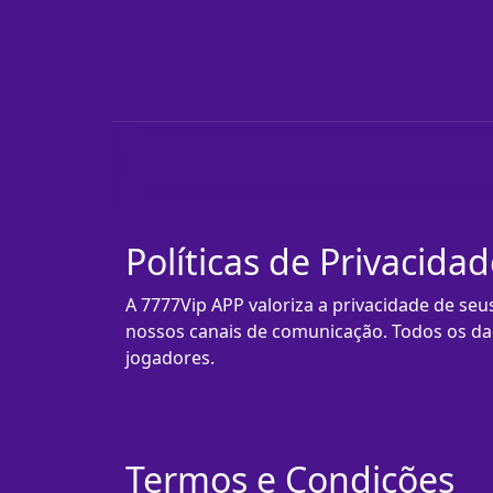
Políticas de Privacida
A 7777Vip APP valoriza a privacidade de se
nossos canais de comunicação. Todos os dad
jogadores.
Termos e Condições