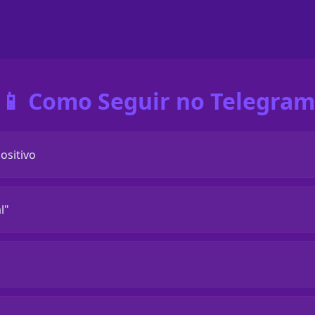
📱 Como Seguir no Telegram
ositivo
l"