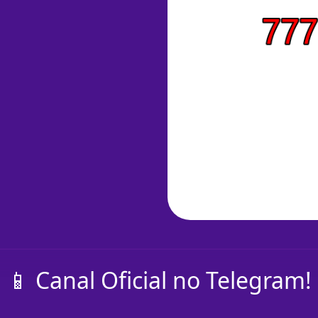
📱 Canal Oficial no Telegram!