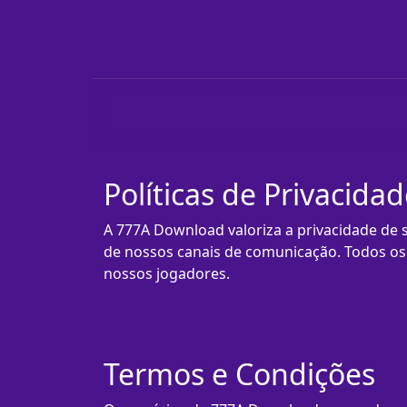
Políticas de Privacida
A 777A Download valoriza a privacidade de
de nossos canais de comunicação. Todos os 
nossos jogadores.
Termos e Condições