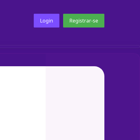
Login
Registrar-se