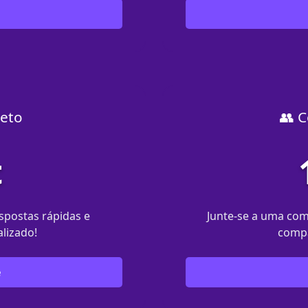
reto
👥 
t
espostas rápidas e
Junte-se a uma com
lizado!
compa
e