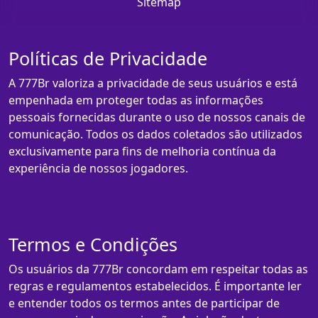
Sitemap
Políticas de Privacidade
A 777Br valoriza a privacidade de seus usuários e está
empenhada em proteger todas as informações
pessoais fornecidas durante o uso de nossos canais de
comunicação. Todos os dados coletados são utilizados
exclusivamente para fins de melhoria contínua da
experiência de nossos jogadores.
Termos e Condições
Os usuários da 777Br concordam em respeitar todas as
regras e regulamentos estabelecidos. É importante ler
e entender todos os termos antes de participar de