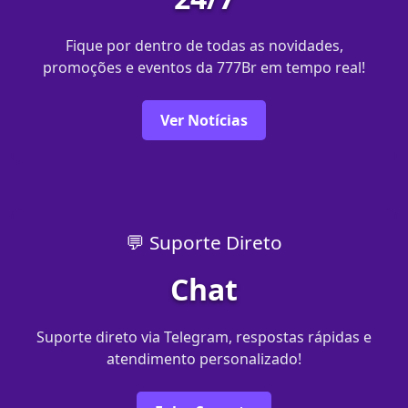
Fique por dentro de todas as novidades,
promoções e eventos da 777Br em tempo real!
Ver Notícias
💬 Suporte Direto
Chat
Suporte direto via Telegram, respostas rápidas e
atendimento personalizado!