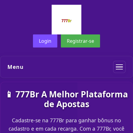
Login
Registrar-se
Menu
📱 777Br A Melhor Plataforma
de Apostas
Cadastre-se na 777Br para ganhar bônus no
cadastro e em cada recarga. Com a 777Br, você