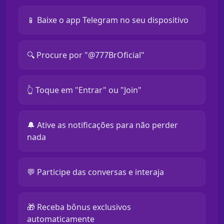
📱 Baixe o app Telegram no seu dispositivo
🔍 Procure por "@777BrOficial"
👆 Toque em "Entrar" ou "Join"
🔔 Ative as notificações para não perder
nada
💬 Participe das conversas e interaja
🎁 Receba bônus exclusivos
automaticamente