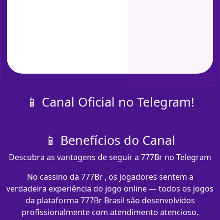
📱 Canal Oficial no Telegram!
📱 Benefícios do Canal
Descubra as vantagens de seguir a 777Br no Telegram
No cassino da 777Br , os jogadores sentem a
verdadeira experiência do jogo online — todos os jogos
da plataforma 777Br Brasil são desenvolvidos
profissionalmente com atendimento atencioso.