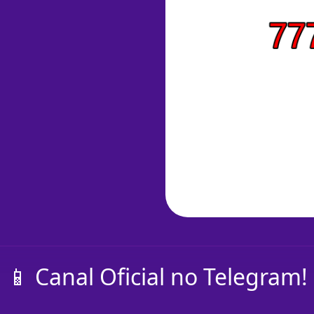
📱 Canal Oficial no Telegram!