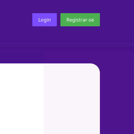
Login
Registrar-se