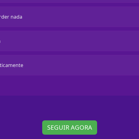
erder nada
a
aticamente
SEGUIR AGORA