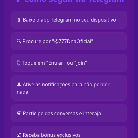
📱 Baixe o app Telegram no seu dispositivo
🔍 Procure por "@777DnaOficial"
👆 Toque em "Entrar" ou "Join"
🔔 Ative as notificações para não perder
nada
💬 Participe das conversas e interaja
🎁 Receba bônus exclusivos