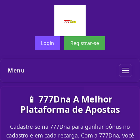
Login
Registrar-se
Menu
📱 777Dna A Melhor
Plataforma de Apostas
Cadastre-se na 777Dna para ganhar bônus no
cadastro e em cada recarga. Com a 777Dna, você