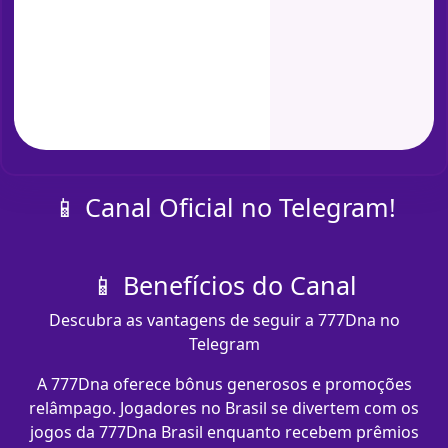
📱 Canal Oficial no Telegram!
📱 Benefícios do Canal
Descubra as vantagens de seguir a 777Dna no
Telegram
A 777Dna oferece bônus generosos e promoções
relâmpago. Jogadores no Brasil se divertem com os
jogos da 777Dna Brasil enquanto recebem prêmios