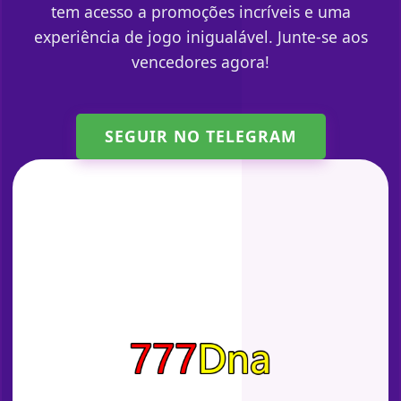
tem acesso a promoções incríveis e uma
experiência de jogo inigualável. Junte-se aos
vencedores agora!
SEGUIR NO TELEGRAM