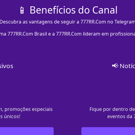
📱 Benefícios do Canal
Descubra as vantagens de seguir a 777RR.Com no Telegra
rma 777RR.Com Brasil e a 777RR.Com lideram em profission
sivos
📢 Notí
m, promoções especiais
Fique por dentro d
s únicos!
eventos da 