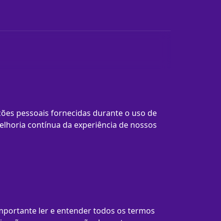
ões pessoais fornecidas durante o uso de
elhoria contínua da experiência de nossos
mportante ler e entender todos os termos