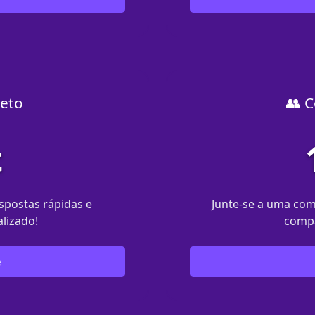
reto
👥 
t
espostas rápidas e
Junte-se a uma com
lizado!
compa
e