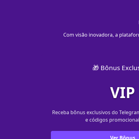
Com visão inovadora, a platafo
🎁 Bônus Exclu
VIP
Receba bônus exclusivos do Telegra
e códigos promocionai
Ver Bônus