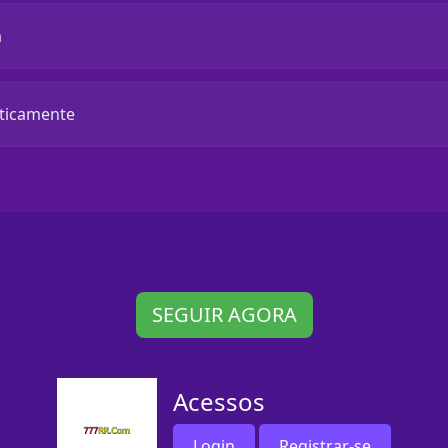
a
aticamente
SEGUIR AGORA
Acessos
Login
Registrar-se