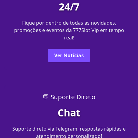
24/7
Fique por dentro de todas as novidades,
promoções e eventos da 777Slot Vip em tempo
real!
Ver Notícias
💬 Suporte Direto
Chat
Suporte direto via Telegram, respostas rápidas e
atendimento personalizado!