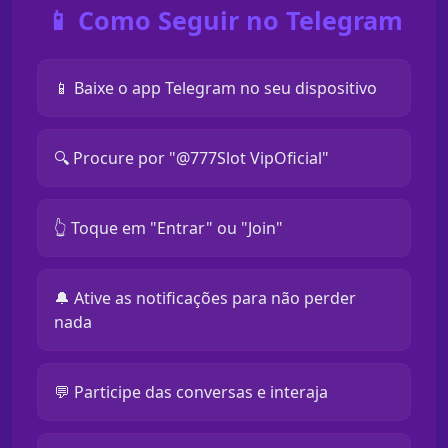
📱 Como Seguir no Telegram
📱 Baixe o app Telegram no seu dispositivo
🔍 Procure por "@777Slot VipOficial"
👆 Toque em "Entrar" ou "Join"
🔔 Ative as notificações para não perder
nada
💬 Participe das conversas e interaja