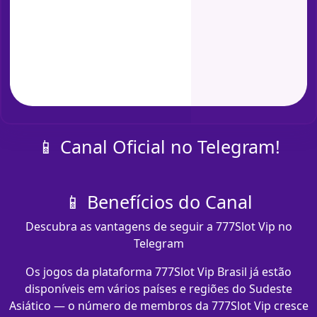
📱 Canal Oficial no Telegram!
📱 Benefícios do Canal
Descubra as vantagens de seguir a 777Slot Vip no
Telegram
Os jogos da plataforma 777Slot Vip Brasil já estão
disponíveis em vários países e regiões do Sudeste
Asiático — o número de membros da 777Slot Vip cresce