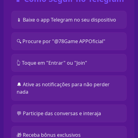
📱 Baixe o app Telegram no seu dispositivo
🔍 Procure por "@78Game APPOficial"
👆 Toque em "Entrar" ou "Join"
🔔 Ative as notificações para não perder
nada
💬 Participe das conversas e interaja
🎁 Receba bônus exclusivos