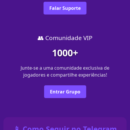
Falar Suporte
👥 Comunidade VIP
1000+
Junte-se a uma comunidade exclusiva de
jogadores e compartilhe experiências!
Entrar Grupo
📱 Como Seguir no Telegram