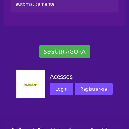
automaticamente
SEGUIR AGORA
Acessos
Login
Registrar-se