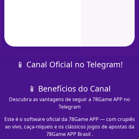
📱 Canal Oficial no Telegram!
📱 Benefícios do Canal
Descubra as vantagens de seguir a 78Game APP no
Telegram
Este é o software oficial da 78Game APP — com crupiês
ao vivo, caça-níqueis e os clássicos jogos de apostas da
78Game APP Brasil .