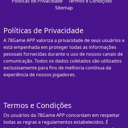
Políticas de Privacidade
Termos e Condições
Sitemap
Políticas de Privacidade
A 78Game APP valoriza a privacidade de seus usuários e
está empenhada em proteger todas as informações
pessoais fornecidas durante o uso de nossos canais de
comunicação. Todos os dados coletados são utilizados
exclusivamente para fins de melhoria contínua da
experiência de nossos jogadores.
Termos e Condições
Os usuários da 78Game APP concordam em respeitar
todas as regras e regulamentos estabelecidos. É