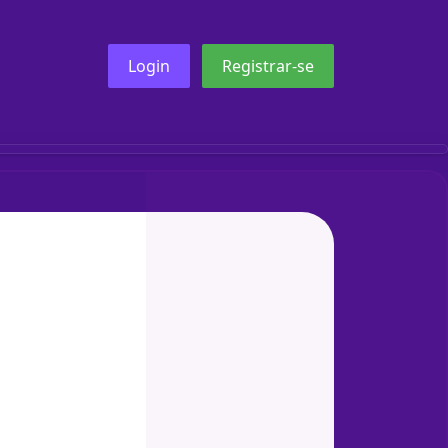
Login
Registrar-se