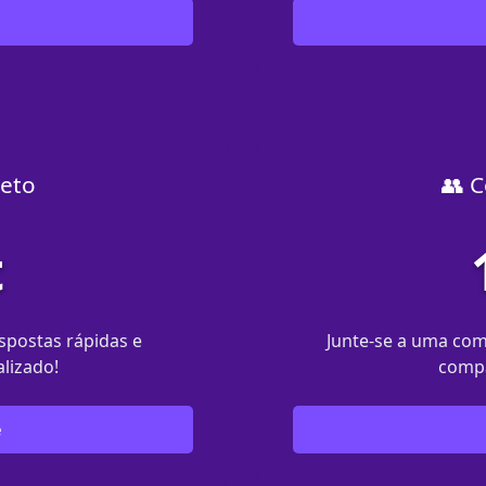
reto
👥 
t
espostas rápidas e
Junte-se a uma com
lizado!
compa
e