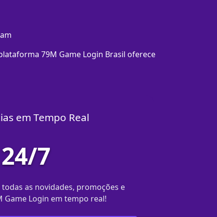
ram
 plataforma 79M Game Login Brasil oferece
cias em Tempo Real
24/7
e todas as novidades, promoções e
M Game Login em tempo real!