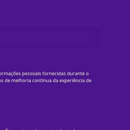
formações pessoais fornecidas durante o
ns de melhoria contínua da experiência de