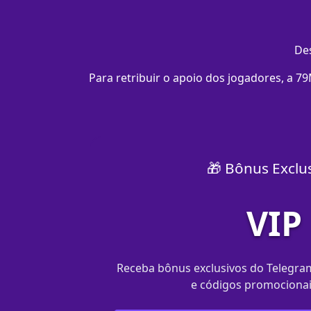
De
Para retribuir o apoio dos jogadores, a 
🎁 Bônus Exclu
VIP
Receba bônus exclusivos do Telegra
e códigos promocionai