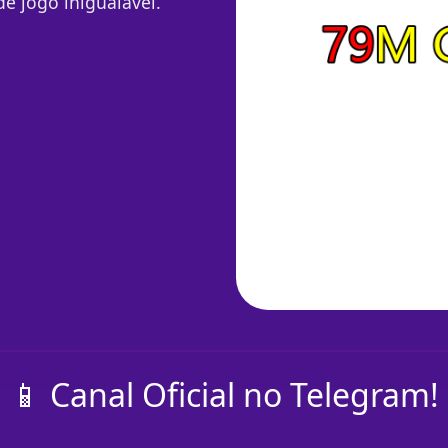
e jogo inigualável.
📱 Canal Oficial no Telegram!