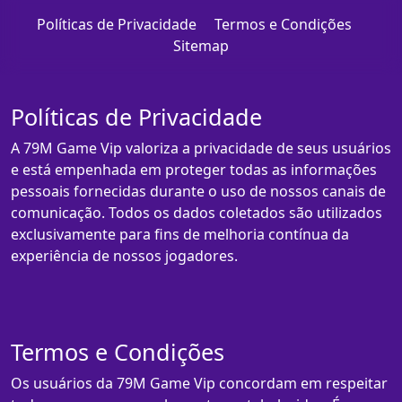
Políticas de Privacidade
Termos e Condições
Sitemap
Políticas de Privacidade
A 79M Game Vip valoriza a privacidade de seus usuários
e está empenhada em proteger todas as informações
pessoais fornecidas durante o uso de nossos canais de
comunicação. Todos os dados coletados são utilizados
exclusivamente para fins de melhoria contínua da
experiência de nossos jogadores.
Termos e Condições
Os usuários da 79M Game Vip concordam em respeitar