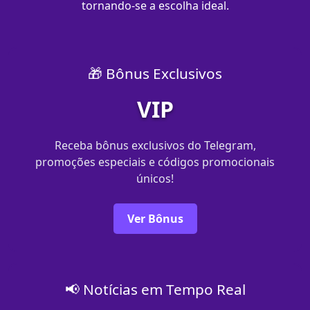
tornando-se a escolha ideal.
🎁 Bônus Exclusivos
VIP
Receba bônus exclusivos do Telegram,
promoções especiais e códigos promocionais
únicos!
Ver Bônus
📢 Notícias em Tempo Real