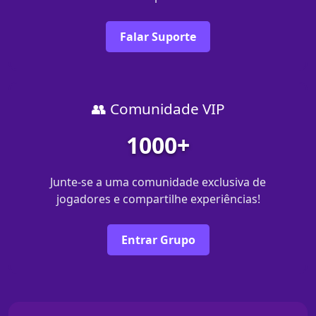
Falar Suporte
👥 Comunidade VIP
1000+
Junte-se a uma comunidade exclusiva de
jogadores e compartilhe experiências!
Entrar Grupo