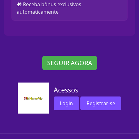
🎁 Receba bônus exclusivos
automaticamente
SEGUIR AGORA
Acessos
Login
Registrar-se